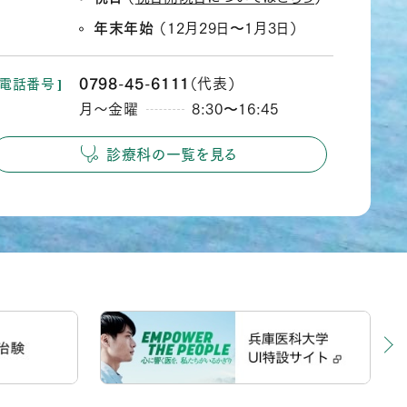
年末年始
（12月29日
1月3日）
か
ら
0798
45
6111
（代表）
電話番号
‐
‐
月～金曜
8:30
16:45
か
ら
診療科の一覧を見る