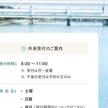
外来受付のご案内
8:30
11:00
受付時間
か
受付は月～金曜
ら
午後の受付は予約の方のみ
土曜
休
診
日
日曜
祝日
（
祝日開院日についてはこちら
）