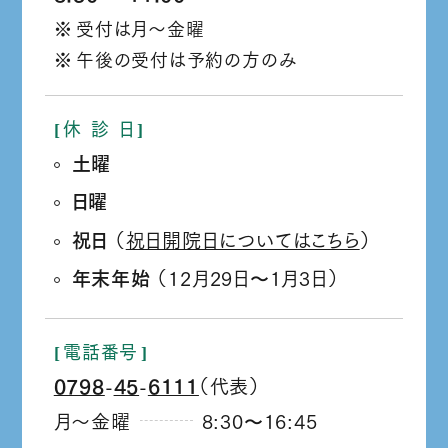
か
受付は月～金曜
ら
午後の受付は予約の方のみ
休
診
日
土曜
日曜
祝日
（
祝日開院日についてはこちら
）
年末年始
（12月29日
1月3日）
か
ら
電話番号
0798
45
6111
（代表）
‐
‐
月～金曜
8:30
16:45
か