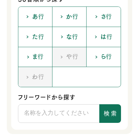
あ
行
か
行
さ
行
た
行
な
行
は
行
ま
行
や
行
ら
行
わ
行
フリーワードから探す
検
索