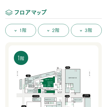
フロアマップ
1
階
2
階
3
階
1
階