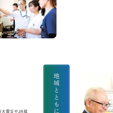
地域とともに
。
路大震災やJR福