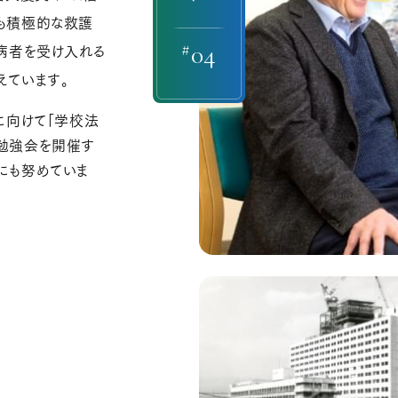
も積極的な救護
#
04
病者を受け入れる
えています。
に向けて「学校法
勉強会を開催す
にも努めていま