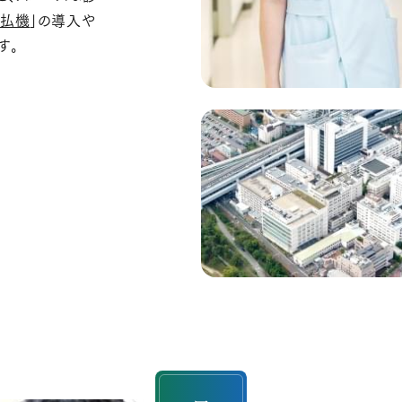
支払機
」の導入や
す。