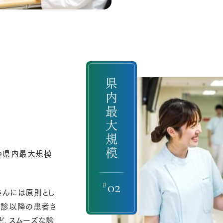
県内最大規模
つ県内最大規模
#
02
さんには原則とし
再診以降の患者さ
ど、スムーズな診