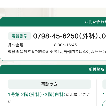
お問い合わ
0798
45
6250（外科）、0
電話番号
‐
‐
月
金曜
8:30
16:45
か
から
※検査に対する予約の変更等は、当部門ではなく、おかかり
ら
受付場所
再診の方
1号館 2階（外科）・3階（内科）
にお越しくださ
い