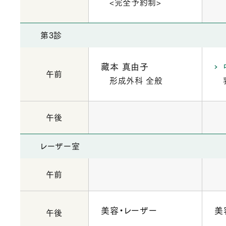
<完全予約制>
第3診
藏本 真由子
午前
形成外科 全般
午後
レーザー室
午前
美容・レーザー
美
午後