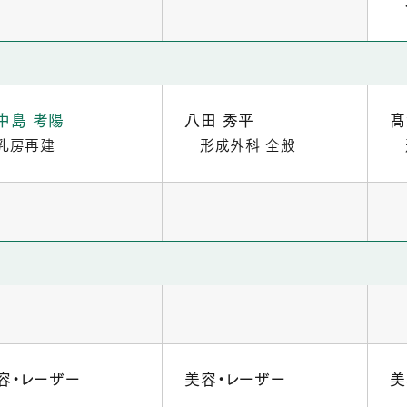
中島 考陽
八田 秀平
髙
乳房再建
形成外科 全般
容・レーザー
美容・レーザー
美