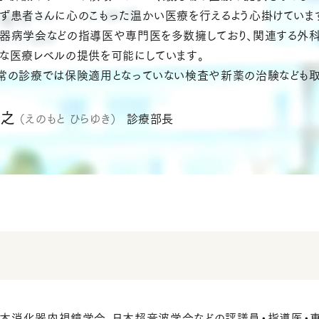
まず患者さんに心のこもった温かい医療を行えるよう心掛けていま
化器病学会などの指導医や専門医を多数擁しており、関連する外
度な医療レベルの提供を可能にしています。
日常の診療では保険適用となっていない検査や新薬の治験なども取
平之
（えのもと ひらゆき）
診療部長
日本消化器内視鏡学会、日本超音波学会などの評議員・指導医・専