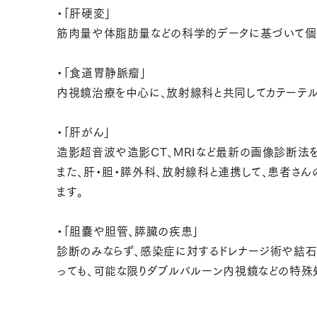
・「肝硬変」
筋肉量や体脂肪量などの科学的データに基づいて個
・「食道胃静脈瘤」
内視鏡治療を中心に、放射線科と共同してカテーテ
・「肝がん」
造影超音波や造影CT、MRIなど最新の画像診断法
また、肝・胆・膵外科、放射線科と連携して、患者さ
ます。
・「胆嚢や胆管、膵臓の疾患」
診断のみならず、感染症に対するドレナージ術や結石
っても、可能な限りダブルバルーン内視鏡などの特殊