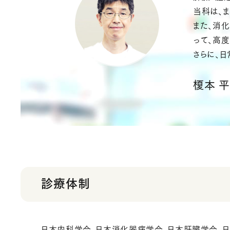
当科は、
また、消
って、高
さらに、
榎本 
診療体制
日本内科学会、日本消化器病学会、日本肝臓学会、