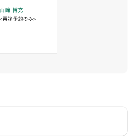
山﨑 博充
<再診予約のみ>