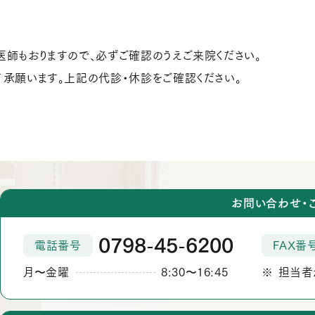
医師もおりますので、必ずご確認のうえご来院ください。
了承願います。上記の代診・休診をご確認ください。
お問い合わせ・
0798
45
6200
電話番号
FAX番
‐
‐
月
金曜
8:30
16:45
担当者
か
から
ら