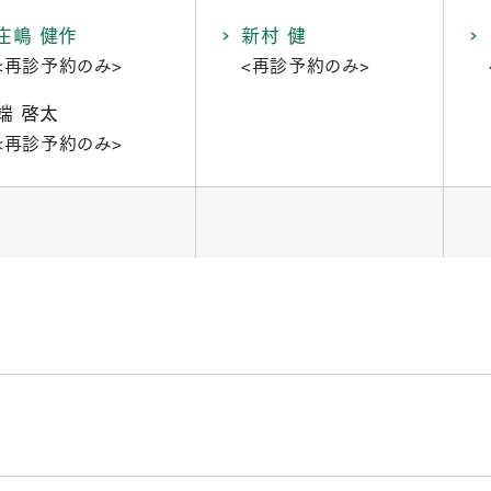
庄嶋 健作
新村 健
<再診予約のみ>
<再診予約のみ>
端 啓太
<再診予約のみ>