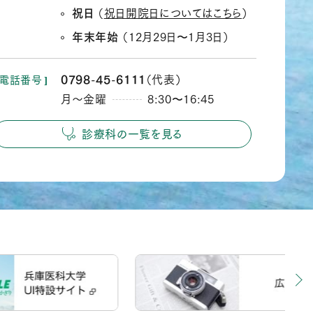
祝日
（
祝日開院日についてはこちら
）
年末年始
（12月29日
1月3日）
か
ら
0798
45
6111
（代表）
電話番号
‐
‐
月～金曜
8:30
16:45
か
ら
診療科の一覧を見る