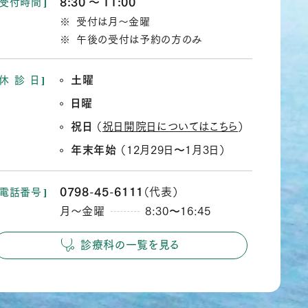
8:30
11:00
受付時間
か
受付は月～金曜
ら
午後の受付は予約の方のみ
土曜
休
診
日
日曜
祝日
（
祝日開院日についてはこちら
）
年末年始
（12月29日
1月3日）
か
ら
0798
45
6111
（代表）
電話番号
‐
‐
月～金曜
8:30
16:45
か
ら
診療科の一覧を見る