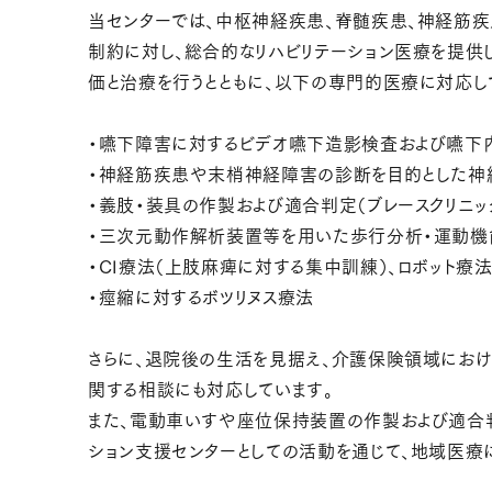
当センターでは、中枢神経疾患、脊髄疾患、神経筋疾
制約に対し、総合的なリハビリテーション医療を提供
価と治療を行うとともに、以下の専門的医療に対応し
・嚥下障害に対するビデオ嚥下造影検査および嚥下内
・神経筋疾患や末梢神経障害の診断を目的とした神
・義肢・装具の作製および適合判定（ブレースクリニッ
・三次元動作解析装置等を用いた歩行分析・運動機
・CI療法（上肢麻痺に対する集中訓練）、ロボット療法
・痙縮に対するボツリヌス療法
さらに、退院後の生活を見据え、介護保険領域におけ
関する相談にも対応しています。
また、電動車いすや座位保持装置の作製および適合
ション支援センターとしての活動を通じて、地域医療