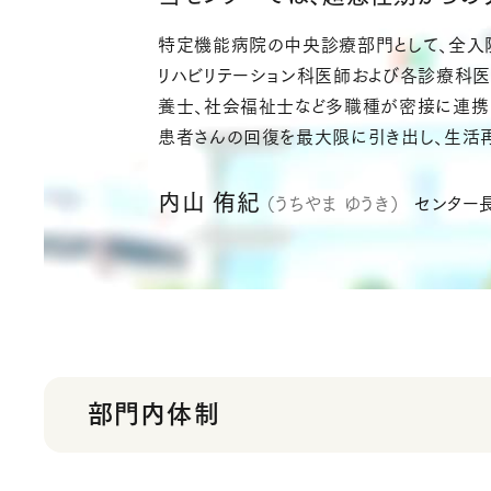
特定機能病院の中央診療部門として、全入院
リハビリテーション科医師および各診療科医師
養士、社会福祉士など多職種が密接に連携
患者さんの回復を最大限に引き出し、生活再
内山 侑紀
（うちやま ゆうき）
センター
部門内体制