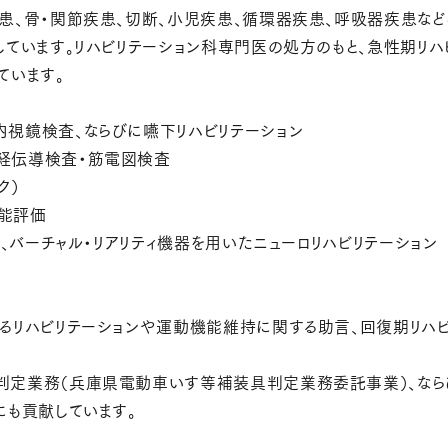
患、骨・関節疾患、切断、小児疾患、循環器疾患、呼吸器疾患など
しています。リハビリテーション科専門医の処方のもと、急性期リ
ています。
視鏡検査、ならびに嚥下リハビリテーション
経伝導検査・筋電図検査
ク）
能評価
、バーチャル・リアリティ機器を用いたニューロリハビリテーション
るリハビリテーションや運動機能維持に関する助言、回復期リハ
判定業務（兵庫県電動車いす等補装具判定業務委託事業）、ならび
にも貢献しています。