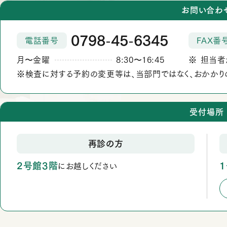
お問い合わ
0798
45
6345
電話番号
FAX番
‐
‐
月
金曜
8:30
16:45
担当者
か
から
※検査に対する予約の変更等は、当部門ではなく、おかかり
ら
受付場所
再診の方
2号館3階
にお越しください