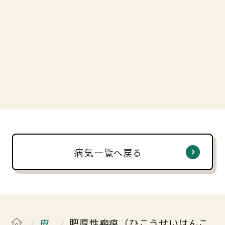
長
診療科ページへ
病気一覧へ戻る
皮
肥厚性瘢痕（ひこうせいはんこ