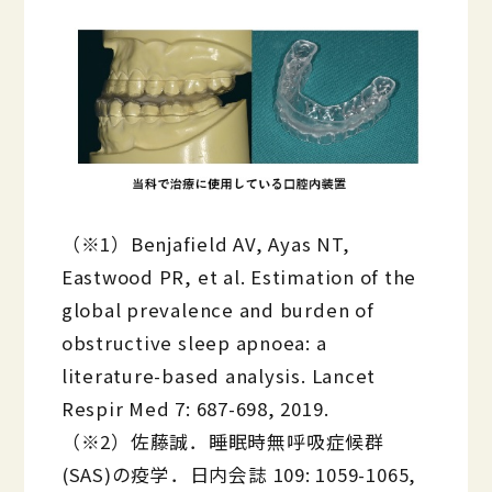
（※1）Benjafield AV, Ayas NT,
Eastwood PR, et al. Estimation of the
global prevalence and burden of
obstructive sleep apnoea: a
literature-based analysis. Lancet
Respir Med 7: 687-698, 2019.
（※2）佐藤誠．睡眠時無呼吸症候群
(SAS)の疫学．日内会誌 109: 1059-1065,