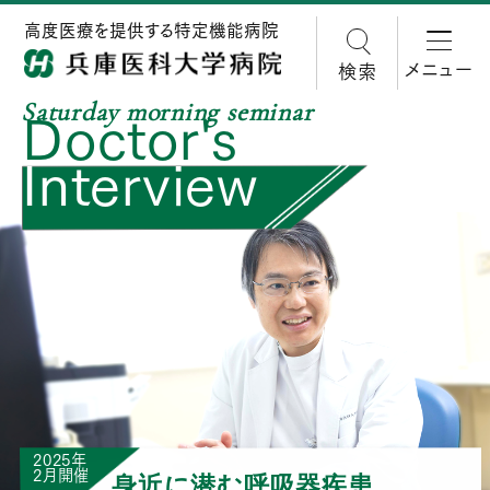
高度医療を提供する特定機能病院
メニュー
検索
Saturday morning seminar
Doctor's
Interview
2025年
2月開催
身近に潜む呼吸器疾患